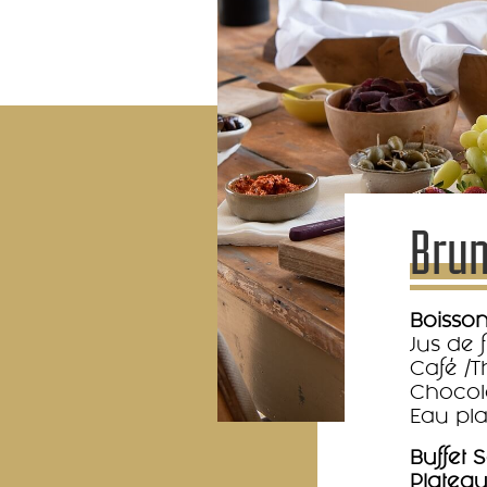
Bru
Boisson
Jus de 
Café /T
Chocol
Eau pla
Buffet S
Plateau