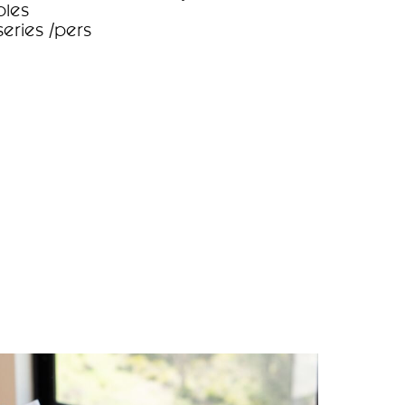
bles
ries /pers