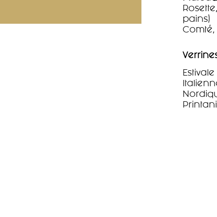
Rosette
pains)
Comté, 
Verrine
Estival
Italien
Nordiqu
Printan