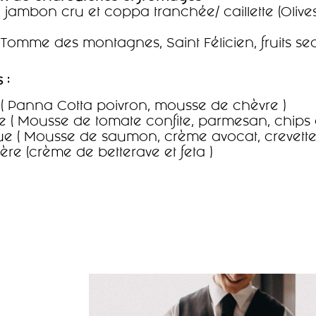
, jambon cru et coppa tranchée/ caillette (Oliv
Tomme des montagnes, Saint Félicien, fruits sec
s :
e ( Panna Cotta poivron, mousse de chèvre )
ne ( Mousse de tomate confite, parmesan, chips
e ( Mousse de saumon, crème avocat, crevette
ière (crème de betterave et feta )