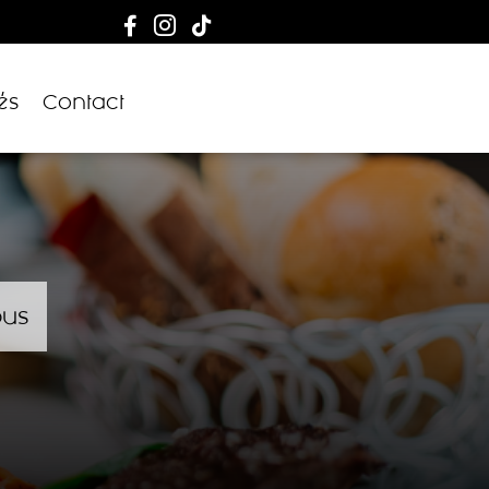



és
Contact
ous