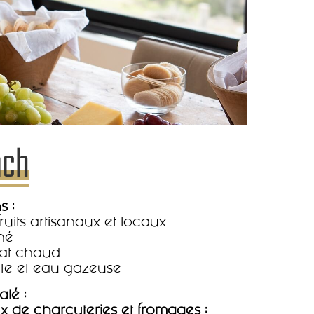
nch
s :
fruits artisanaux et locaux
hé
at chaud
te et eau gazeuse
alé :
x de charcuteries et fromages :