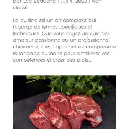
par
Léa Beauchet
|
Juil 4, 2023
|
Non
classé
La cuisine est un art complexe qui
regorge de termes spécifiques et
techniques. Que vous soyez un cuisinier
amateur passionné ou un professionnel
chevronné, il est important de comprendre
le langage culinaire pour améliorer vos
compétences et créer des plats...