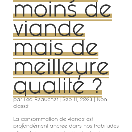
moins de
viande
mais de
meilleure
qualité ?
par
Léa Beauchet
|
Sep 11, 2023
|
Non
classé
La consommation de viande est
profondément ancrée dans nos habitudes