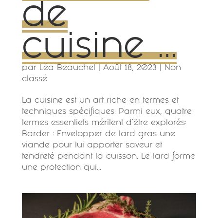
de
cuisine …
par
Léa Beauchet
|
Août 18, 2023
|
Non
classé
La cuisine est un art riche en termes et
techniques spécifiques. Parmi eux, quatre
termes essentiels méritent d’être explorés:
Barder : Envelopper de lard gras une
viande pour lui apporter saveur et
tendreté pendant la cuisson. Le lard forme
une protection qui...